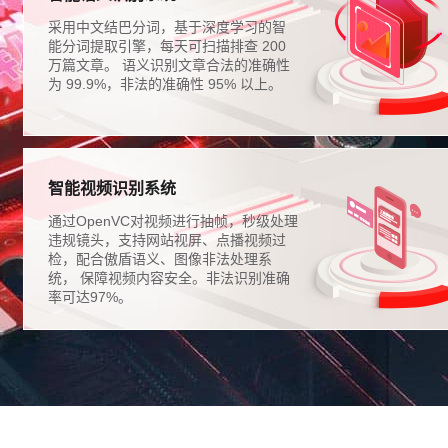
采用中文结巴分词，基于深度学习的智
能分词提取引擎，每天可扫描排查 200
万篇文章。 语义识别文章合法的准确性
为 99.9%，非法的准确性 95% 以上。
智能视频识别系统
通过OpenVC对视频进行抽帧，秒级处理
违规镜头，支持网站视屏、点播视频过
检，配合傲盾语义、图像非法处理系
统， 保障视频内容安全。非法识别准确
率可达97%。