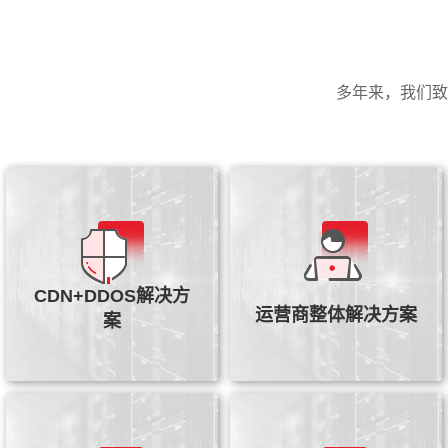
多年来，我们致
通过高防IP对流量清洗和cc
采用全旁路部署模式，通过
攻击的拦截，把清洗后的数
模块式接入傲盾各大功能模
据转发到网站对应IP上,最终
块，实现DDoS防御、非法信
CDN+DDOS解决方
实现CDN+DDOS的防御加速
息抓取、网络爬虫等功能
运营商整体解决方案
案
查看详情
查看详情