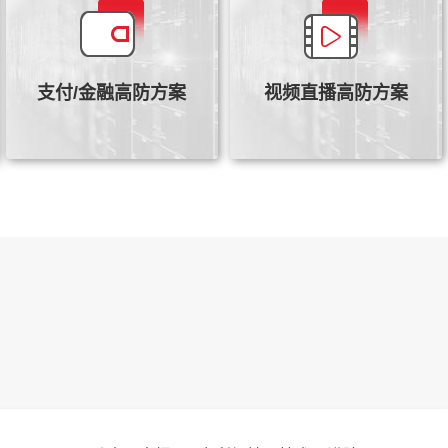
方案解决了电商客户遭受各
傲盾为直播/点播平台量身订
类恶意爬虫导致的网站性能
制个性化安全解决方案，立
下降、促销活动资源非法获
体防护，抵御多种恶意攻
取，影响正常用户抢购，造
击，保障平台可用性
支付/金融高防方案
视频直播高防方案
成电商客户利益受损的痛点
查看详情
查看详情