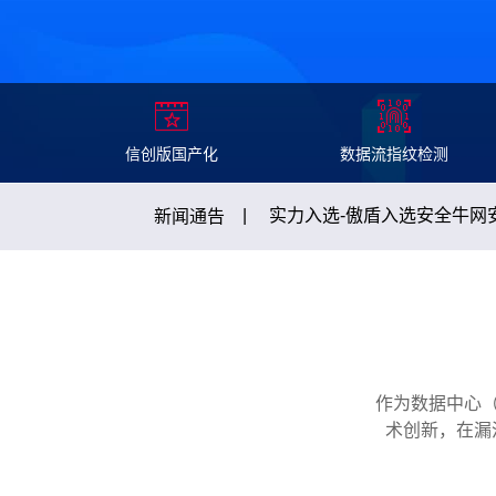
|
合规必读-递归解析IP地址
新闻通告
信创版国产化
数据流指纹检测
|
实力入选-傲盾入选安全牛网
新闻通告
|
双专利加持，技术再进阶！傲
新闻通告
|
喜报-傲盾软件获中国信通院
新闻通告
作为数据中心（
|
合规必读-递归解析IP地址
新闻通告
术创新，在漏
|
实力入选-傲盾入选安全牛网
新闻通告